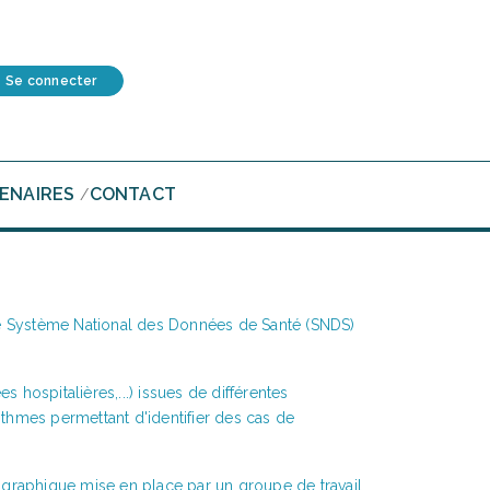
Se connecter
ENAIRES
CONTACT
/
 le Système National des Données de Santé (SNDS)
spitalières,...) issues de différentes
rithmes permettant d'identifier des cas de
liographique mise en place par un groupe de travail