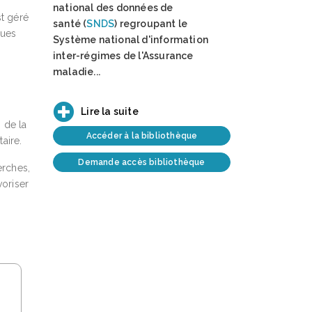
national des données de
st géré
santé
(
SNDS
) regroupant le
ques
Système national d'information
inter-régimes de l'Assurance
maladie...
Lire la suite
 de la
Accéder à la bibliothèque
aire.
Demande accès bibliothèque
erches,
voriser