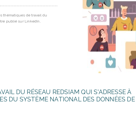
Le groupe de travail « Méthodologie » du réseau ReDSiam
rapport « La géographie dans le SNDS ». Il a été réalisé s
Céline Leroy (ARS Normandie) et Nadège
Lire la suite
VAIL DU RÉSEAU REDSIAM QUI S'ADRESSE À
ES DU SYSTÈME NATIONAL DES DONNÉES DE