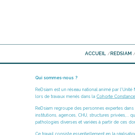
Aller
au
contenu
principal
ACCUEIL
REDSIAM
/
Qui sommes-nous ?
ReDsiam est un réseau national animé par l'Unité
lors de travaux menés dans la
Cohorte Constanc
ReDsiam regroupe des personnes expertes dans l
institutions, agences, CHU, structures privées,...
pathologies diverses et variées à partir de ces d
Ce travail consiste essentiellement en la réalisat