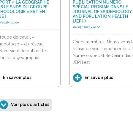
PORT « LA GÉOGRAPHIE
PUBLICATION NUMÉRO
S LE SNDS DU GROUPE
SPÉCIAL REDSIAM DANS LE
HODOLOGIE » EST EN
JOURNAL OF EPIDEMIOLOGY
E !
AND POPULATION HEALTH
(JEPH)
/2026 - 10:00
10/03/2026 - 10:00
roupe de travail «
Chers membres, Nous avons l
odologie » du réseau
plaisir de vous annoncer que 
iam vient de publier le
Numéro spécial ReDSiam dans
ort « La géographie
JEPH est
En savoir plus
En savoir plus
Voir plus d'articles